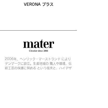
VERONA ブラス
2006年、ヘンリック・マーストランド により
デンマークに設立。生産地域の 職人や環境、伝
統工芸の保護に努める という信念と、ハイデザ
インでありな がら倫理的なビジネス戦略に基づ
き、 社会的な持続性をテーマに開発に取り 組
んでいます。